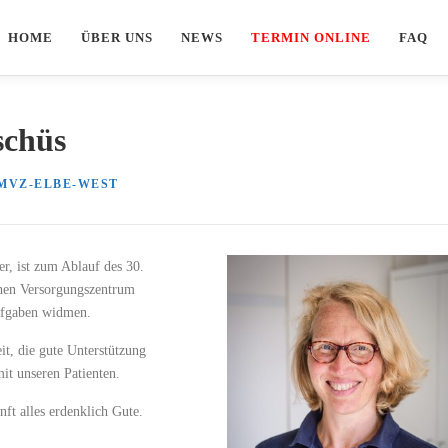
HOME
ÜBER UNS
NEWS
TERMIN ONLINE
FAQ
schüs
MVZ-ELBE-WEST
r, ist zum Ablauf des 30.
chen Versorgungszentrum
ufgaben widmen.
it, die gute Unterstützung
it unseren Patienten.
ft alles erdenklich Gute.