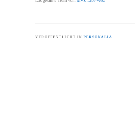
Das gesamte Team vom
MVZ Elbe-West
VERÖFFENTLICHT IN
PERSONALIA