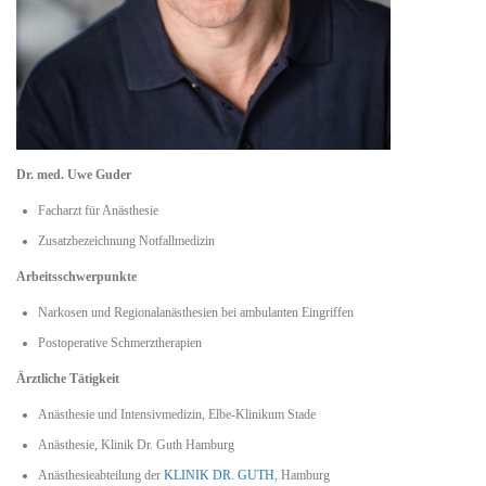
Dr. med. Uwe Guder
Facharzt für Anästhesie
Zusatzbezeichnung Notfallmedizin
Arbeitsschwerpunkte
Narkosen und Regionalanästhesien bei ambulanten Eingriffen
Postoperative Schmerztherapien
Ärztliche Tätigkeit
Anästhesie und Intensivmedizin, Elbe-Klinikum Stade
Anästhesie, Klinik Dr. Guth Hamburg
Anästhesieabteilung der
KLINIK DR. GUTH
, Hamburg