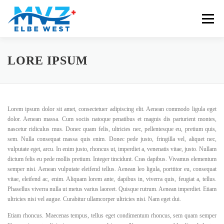
Zum
Inhalt
Menü
springen
HOME
ÜBER UNS
NEWS
TERMIN ONLINE
LORE IPSUM
FAQ
DATENSCHUTZ
IMPRESSUM
KONTAKT
Lorem ipsum dolor sit amet, consectetuer adipiscing elit. Aenean commodo ligula eget
dolor. Aenean massa. Cum sociis natoque penatibus et magnis dis parturient montes,
nascetur ridiculus mus. Donec quam felis, ultricies nec, pellentesque eu, pretium quis,
sem. Nulla consequat massa quis enim. Donec pede justo, fringilla vel, aliquet nec,
vulputate eget, arcu. In enim justo, rhoncus ut, imperdiet a, venenatis vitae, justo. Nullam
dictum felis eu pede mollis pretium. Integer tincidunt. Cras dapibus. Vivamus elementum
semper nisi. Aenean vulputate eleifend tellus. Aenean leo ligula, porttitor eu, consequat
vitae, eleifend ac, enim. Aliquam lorem ante, dapibus in, viverra quis, feugiat a, tellus.
Phasellus viverra nulla ut metus varius laoreet. Quisque rutrum. Aenean imperdiet. Etiam
ultricies nisi vel augue. Curabitur ullamcorper ultricies nisi. Nam eget dui.
Etiam rhoncus. Maecenas tempus, tellus eget condimentum rhoncus, sem quam semper