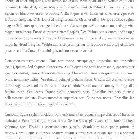
libero, sit amet adipiscing sem neque sed ipsum. Nam quam nunc, blandit vel, luctus
pulvinar, hendrerit id, lorem. Maecenas nec odio et ante tincidunt tempus. Donec vitae
sapien ut libero venenatis faucibus. Nullam quis ante. Etiam sit amet orci eget eros
faucibus tincidunt. Duis leo. Sed fringilla mauris sit amet nibh. Donec sodales sagittis
magna. Sed consequat, leo eget bibendum sodales, augue velit cursus nunc, quis gravida
magna mi a libero. Fusce vulputate eleifend sapien. Vestibulum purus quam, scelerisque
ut, mollis sed, nonummy id, metus. Nullam accumsan lorem in dui. Cras ultricies mi eu
turpis hendrerit fringilla. Vestibulum ante ipsum primis in faucibus orci luctus et ultrices
posuere cubilia Curae; In ac dui quis mi consectetuer lacinia.
Nam pretium turpis et arcu. Duis arcu tortor, suscipit eget, imperdiet nec, imperdiet
iaculis, ipsum. Sed aliquam ultrices mauris. Integer ante arcu, accumsan a, consectetuer
eget, posuere ut, mauris. Praesent adipiscing. Phasellus ullamcorper ipsum rutrum nunc.
Nunc nonummy metus. Vestibulum volutpat pretium libero. Cras id dui. Aenean ut eros
et nisl sagittis vestibulum. Nullam nulla eros, ultricies sit amet, nonummy id, imperdiet
feugiat, pede. Sed lectus. Donec mollis hendrerit risus. Phasellus nec sem in justo
pellentesque facilisis. Etiam imperdiet imperdiet orci. Nunc nec neque. Phasellus leo
dolor, tempus non, auctor et, hendrerit quis, nisi.
Curabitur ligula sapien, tincidunt non, euismod vitae, posuere imperdiet, leo. Maecenas
malesuada. Praesent congue erat at massa. Sed cursus turpis vitae tortor. Donec posuere
vulputate arcu. Phasellus accumsan cursus velit. Vestibulum ante ipsum primis in
faucibus orci luctus et ultrices posuere cubilia Curae; Sed aliquam, nisi quis porttitor