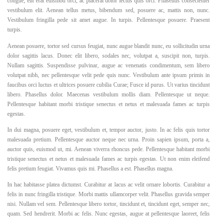
congue, elit erat euismod orci, ac placerat dolor lectus quis orci. Phasellus consectetuer
vestibulum elit. Aenean tellus metus, bibendum sed, posuere ac, mattis non, nunc.
Vestibulum fringilla pede sit amet augue. In turpis. Pellentesque posuere. Praesent
turpis.
Aenean posuere, tortor sed cursus feugiat, nunc augue blandit nunc, eu sollicitudin urna
dolor sagittis lacus. Donec elit libero, sodales nec, volutpat a, suscipit non, turpis.
Nullam sagittis. Suspendisse pulvinar, augue ac venenatis condimentum, sem libero
volutpat nibh, nec pellentesque velit pede quis nunc. Vestibulum ante ipsum primis in
faucibus orci luctus et ultrices posuere cubilia Curae; Fusce id purus. Ut varius tincidunt
libero. Phasellus dolor. Maecenas vestibulum mollis diam. Pellentesque ut neque.
Pellentesque habitant morbi tristique senectus et netus et malesuada fames ac turpis
egestas.
In dui magna, posuere eget, vestibulum et, tempor auctor, justo. In ac felis quis tortor
malesuada pretium. Pellentesque auctor neque nec urna. Proin sapien ipsum, porta a,
auctor quis, euismod ut, mi. Aenean viverra rhoncus pede. Pellentesque habitant morbi
tristique senectus et netus et malesuada fames ac turpis egestas. Ut non enim eleifend
felis pretium feugiat. Vivamus quis mi. Phasellus a est. Phasellus magna.
In hac habitasse platea dictumst. Curabitur at lacus ac velit ornare lobortis. Curabitur a
felis in nunc fringilla tristique. Morbi mattis ullamcorper velit. Phasellus gravida semper
nisi. Nullam vel sem. Pellentesque libero tortor, tincidunt et, tincidunt eget, semper nec,
quam. Sed hendrerit. Morbi ac felis. Nunc egestas, augue at pellentesque laoreet, felis